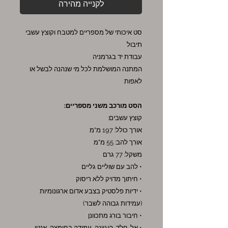
לקנייה מהירה
סט איכותי של מספריים למטבח וקוצץ עשבי
תיבול
עבודת יד בגרמניה
המתנה המושלמת לכל מי שנהנה לבשל או
לאפות
הסט מורכב משני מספריים:
קוצץ עשבים:
אורך כולל: 197 מ"מ
אורך להב: 55 מ"מ
משקל: 77 גרם
• להב עם שוליים גליים
• חיתוך מדויק ללא ריסוק
• ידיות פלסטיק בצבע אדום ארגונומיות
(עמידות גבוהה לשבר)
• חיבור בורג מתכוונן
• אל-חלד, היגיינה, עמידה בחומצה, אנטי