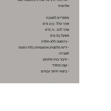
אלרגנית
מספריים למטבח:
אורך כולל : 203 מ"מ
אורך להב : 71 מ"מ
משקל 89 גרם
• נירוסטה ללא חלודה
• ידיות פלסטיק ארגונומיות בלתי ניתנות
לשבירה
• חיבור בורג מתכוונן
• קצה מחודד
• ביצועי חיתוך גבוהים
אקסטרה