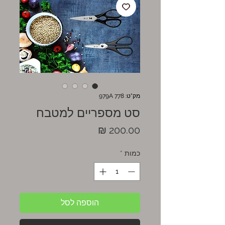
מק"ט: 979A 778
סט מספריים למטבח
מחיר
כמות
*
הוספה לסל