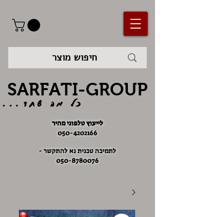
SARFATI-GROUP
כל מה שחד...
לייעוץ טלפוני מהיר
050-4202166
לתמיכה טכנית נא להתקשר -
050-8780076