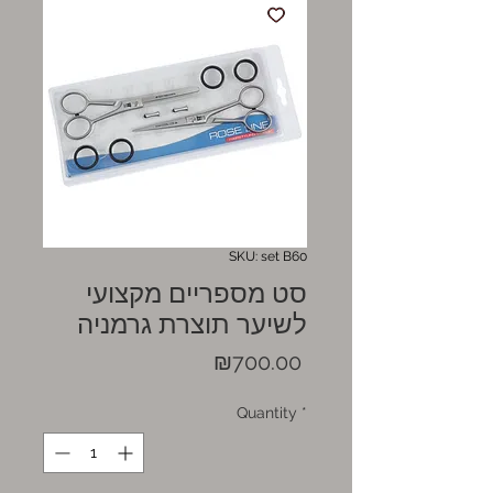
SKU: set B60
סט מספריים מקצועי
לשיער תוצרת גרמניה
Price
₪700.00
Quantity
*