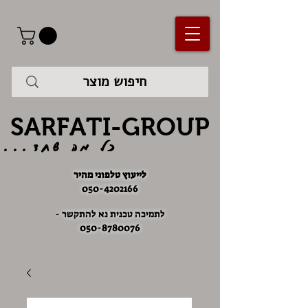
SARFATI-GROUP
כל מה שחד...
לייעוץ טלפוני מהיר
050-4202166
לתמיכה טכנית נא להתקשר -
050-8780076