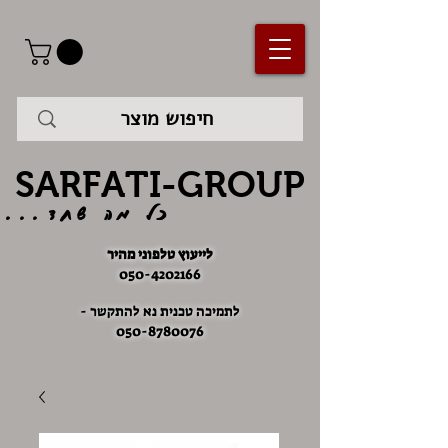
SARFATI-GROUP
כל מה שחד...
לייעוץ טלפוני מהיר
050-4202166
לתמיכה טכנית נא להתקשר -
050-8780076