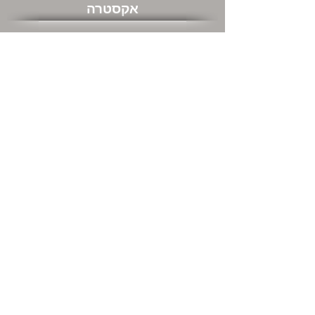
אקסטרה
שוברי מתנה
מבצעים חמים
שירות לקוחות
צור קשר
המשרדים שלנו ודרכי התקשרות
מה אתם חושבים עלינו
החזרות
מידע כללי
אודות
מידע משלוחים