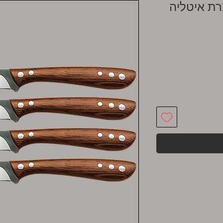
רת איטליה