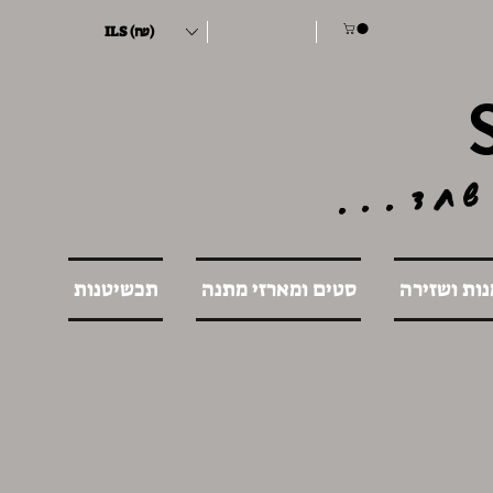
ILS (₪)
שחד...
נות ושזירה
סטים ומארזי מתנה
תכשיטנות