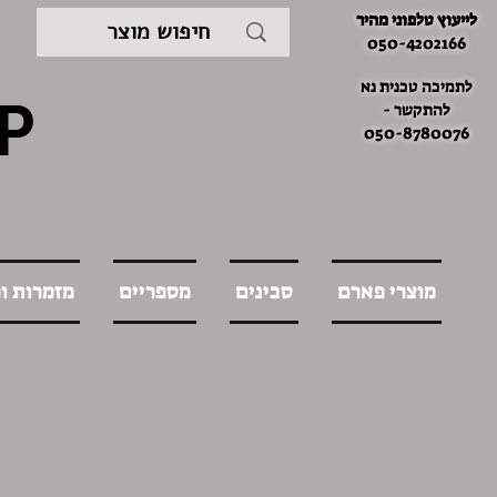
לייעוץ טלפוני מהיר
050-4202166
לתמיכה טכנית נא
P
להתקשר -
050-8780076
מוצרי פארם
סכינים
מספריים
מזמרות ו