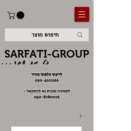
SARFATI-GROUP
כל מה שחד...
לייעוץ טלפוני מהיר
050-4202166
לתמיכה טכנית נא להתקשר -
050-8780076