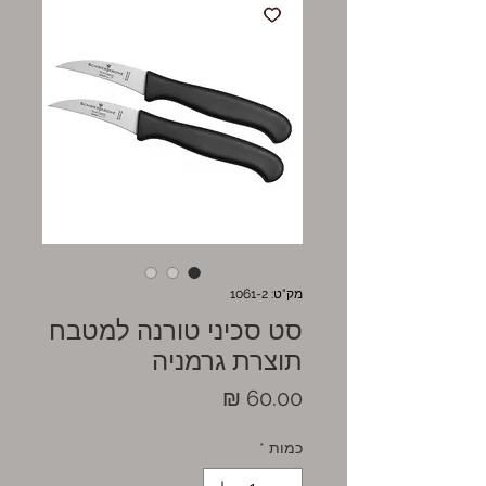
מק"ט: 1061-2
סט סכיני טורנה למטבח
תוצרת גרמניה
מחיר
כמות
*