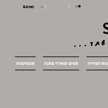
ILS (₪)
שחד...
נות ושזירה
סטים ומארזי מתנה
תכשיטנות