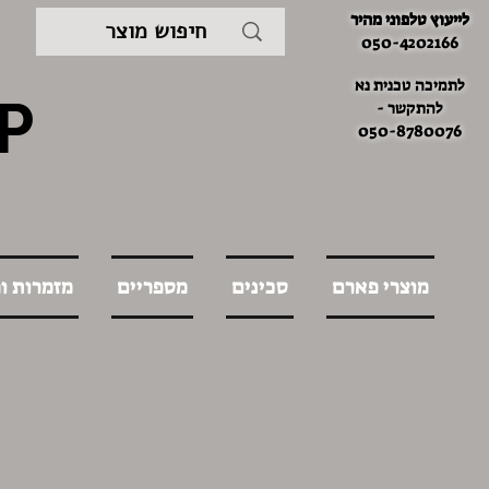
לייעוץ טלפוני מהיר
050-4202166
לתמיכה טכנית נא
P
להתקשר -
050-8780076
מוצרי פארם
סכינים
מספריים
מזמרות ו