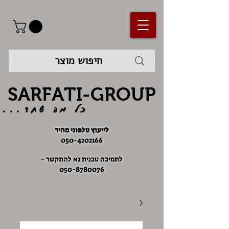
SARFATI-GROUP
כל מה שחד...
לייעוץ טלפוני מהיר
050-4202166
לתמיכה טכנית נא להתקשר -
050-8780076