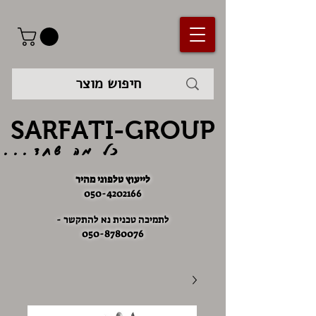
SARFATI-GROUP
כל מה שחד...
לייעוץ טלפוני מהיר
050-4202166
לתמיכה טכנית נא להתקשר -
050-8780076