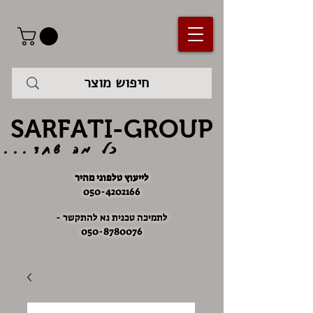
SARFATI-GROUP
כל מה שחד...
לייעוץ טלפוני מהיר
050-4202166
לתמיכה טכנית נא להתקשר -
050-8780076