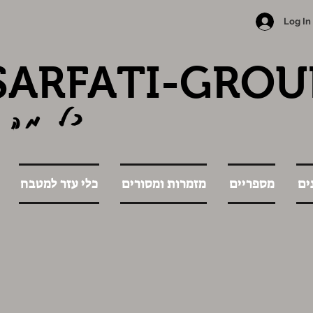
Log In
SARFATI-GROU
כל מה 
ים
מספריים
מזמרות ומסורים
כלי עזר למטבח