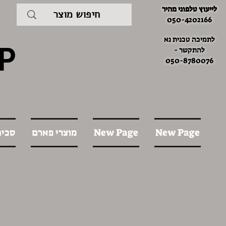
לייעוץ טלפוני מהיר
050-4202166
לתמיכה טכנית נא
P
להתקשר -
050-8780076
New Page
New Page
מוצרי פארם
סכינ