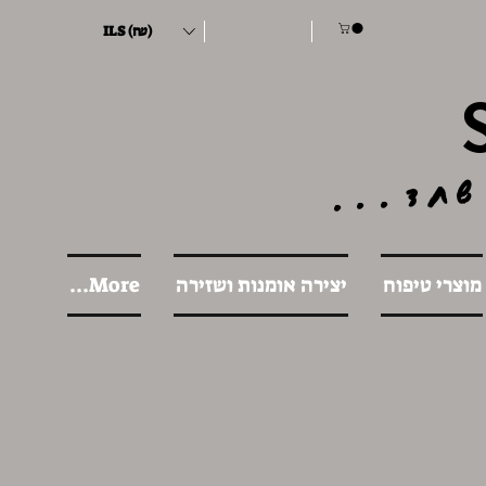
ILS (₪)
שחד...
מוצרי טיפוח
יצירה אומנות ושזירה
More...