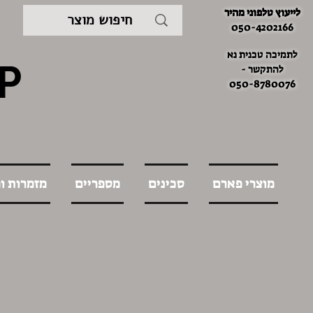
לייעוץ טלפוני מהיר
050-4202166
לתמיכה טכנית נא
P
להתקשר -
050-8780076
מוצרי פארם
סכינים
מספריים
מזמרות ו