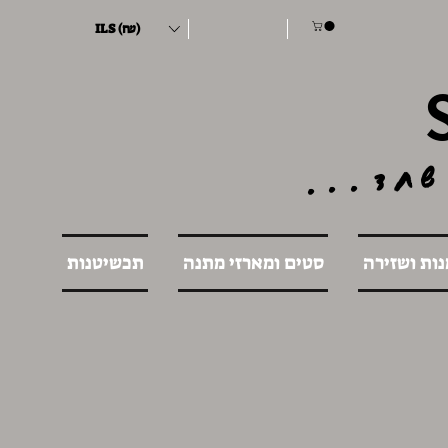
ILS (₪)
שחד...
נות ושזירה
סטים ומארזי מתנה
תכשיטנות