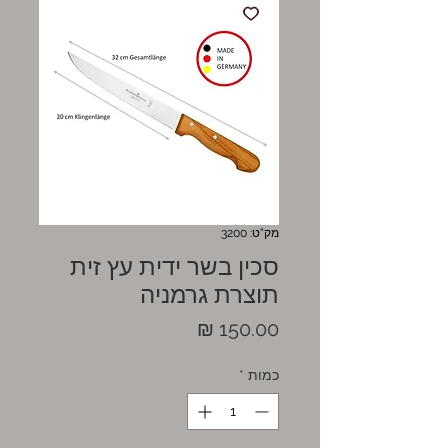
מק"ט: 3200
סכין בשר ידית עץ זית
תוצרת גרמניה
מחיר
כמות
*