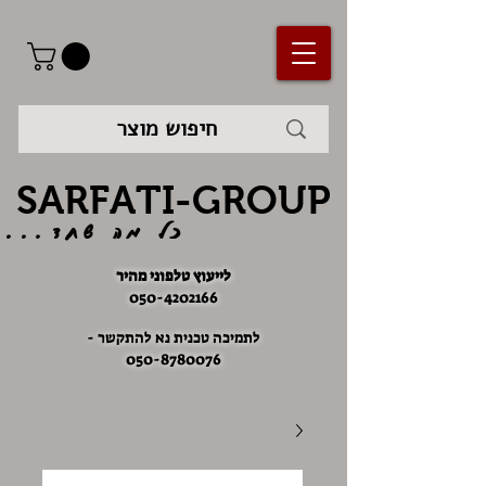
SARFATI-GROUP
כל מה שחד...
לייעוץ טלפוני מהיר
050-4202166
לתמיכה טכנית נא להתקשר -
050-8780076