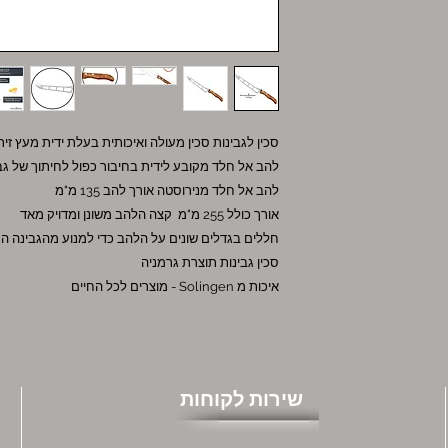
סכין לגבינות סכין מעולה ואיכותית בעלת ידית מעץ זי
להב אל חלד מקובע לידית בחיבור כפול לחיתוך של גב
להב אל חלד מנירוסטה אורך להב 135 מ"מ
אורך כולל 255 מ"מ קצה הלהב משונן ומדויק מאד
חללים בגדלים שונים על הלהב כדי למנוע מהגבינה ה
סכין גבינות תוצרת גרמניה
איכות מ Solingen - מוצרים לכל החיים
שירות לקוחות