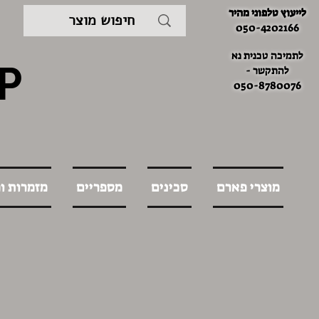
לייעוץ טלפוני מהיר
050-4202166
לתמיכה טכנית נא
P
להתקשר -
050-8780076
מוצרי פארם
סכינים
מספריים
מזמרות ו