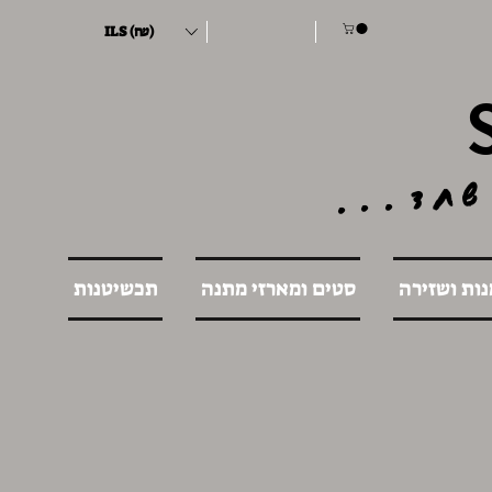
ILS (₪)
שחד...
נות ושזירה
סטים ומארזי מתנה
תכשיטנות