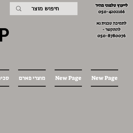
לייעוץ טלפוני מהיר
050-4202166
לתמיכה טכנית נא
P
להתקשר -
050-8780076
New Page
New Page
מוצרי פארם
סכינ