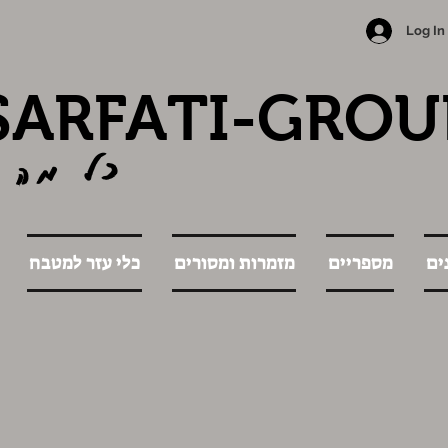
Log In
SARFATI-GROU
כל מה 
ים
מספריים
מזמרות ומסורים
כלי עזר למטבח