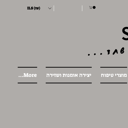
ILS (₪)
שחד...
מוצרי טיפוח
יצירה אומנות ושזירה
More...