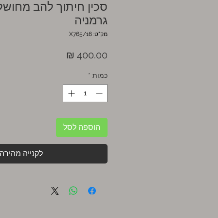
סכין חיתוך להב מחושל
גרמניה
מק"ט: X765/16
מחיר
כמות
*
הוספה לסל
לקנייה מהירה