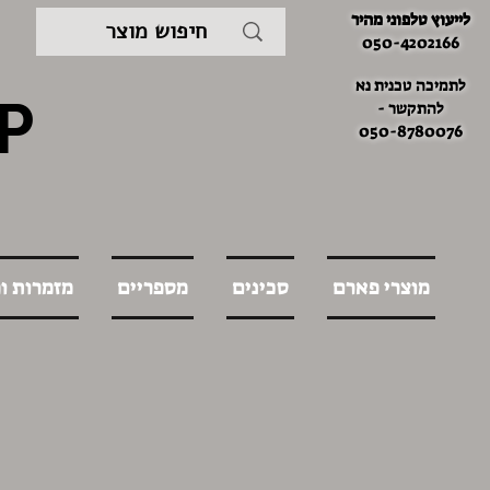
לייעוץ טלפוני מהיר
050-4202166
לתמיכה טכנית נא
P
להתקשר -
050-8780076
מוצרי פארם
סכינים
מספריים
מזמרות ו