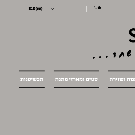
ILS (₪)
שחד...
נות ושזירה
סטים ומארזי מתנה
תכשיטנות