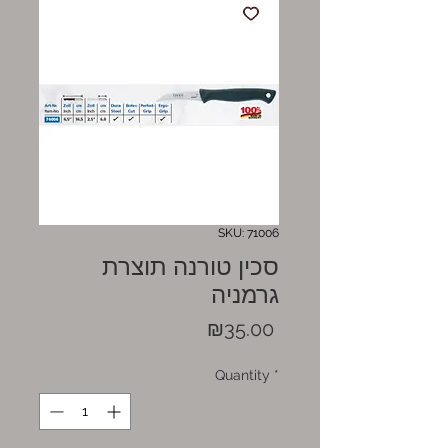
SKU: 71006
סכין טורנה תוצרת
גרמניה
Price
₪35.00
Quantity
*