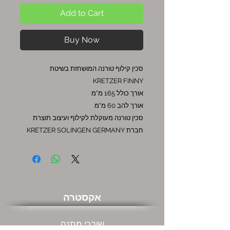
Add to Cart
Buy Now
סכין קילוף טורנה המושחזת בשיטת
KRETZER FINNY
אורך כולל 165 מ"מ
אורך להב 60 מ"מ
סכין טורנה מעוקלת לקילוף ועיצוב תוצרת
חברת KRETZER SOLINGEN GERMANY
אקסטרה
שוברי מתנה