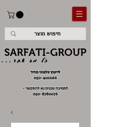
SARFATI-GROUP
כל מה שחד...
לייעוץ טלפוני מהיר
050-4202166
לתמיכה טכנית נא להתקשר -
050-8780076