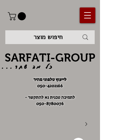
SARFATI-GROUP
כל מה שחד...
לייעוץ טלפוני מהיר
050-4202166
לתמיכה טכנית נא להתקשר -
050-8780076