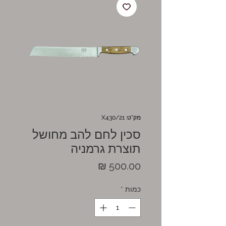
מק"ט: X430/21
סכין לחם להב מחושל
תוצרת גרמניה
מחיר
כמות
*