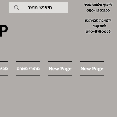
לייעוץ טלפוני מהיר
050-4202166
לתמיכה טכנית נא
P
להתקשר -
050-8780076
New Page
New Page
מוצרי פארם
סכינ