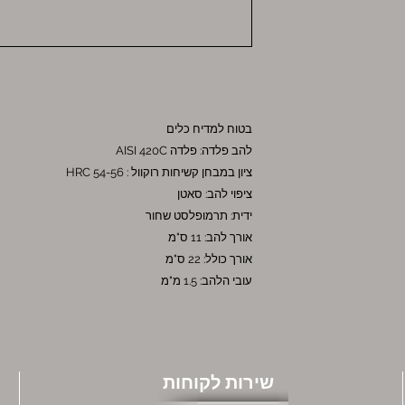
בטוח למדיח כלים
להב פלדה: פלדה AISI 420C
ציון במבחן קשיחות רוקוול : HRC 54-56
ציפוי להב: סאטן
ידית: תרמופלסט שחור
אורך להב: 11 ס"מ
אורך כולל: 22 ס"מ
עובי הלהב: 1.5 מ"מ
שירות לקוחות