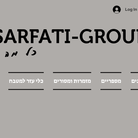
Log In
SARFATI-GROU
כל מה 
ים
מספריים
מזמרות ומסורים
כלי עזר למטבח