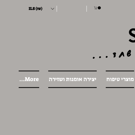
ILS (₪)
שחד...
מוצרי טיפוח
יצירה אומנות ושזירה
More...