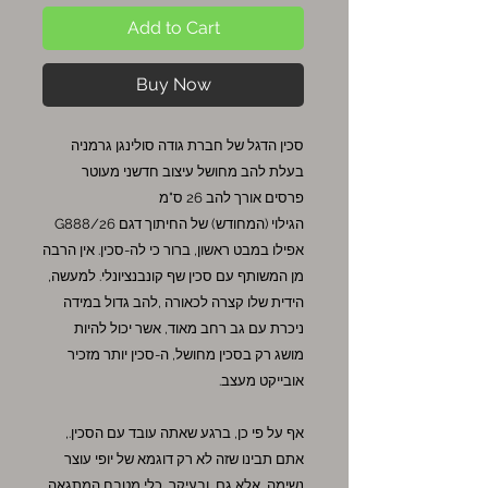
Add to Cart
Buy Now
סכין הדגל של חברת גודה סולינגן גרמניה
בעלת להב מחושל עיצוב חדשני מעוטר
פרסים אורך להב 26 ס"מ
הגילוי (המחודש) של החיתוך דגם G888/26
אפילו במבט ראשון, ברור כי לה-סכין. אין הרבה
מן המשותף עם סכין שף קונבנציונלי. למעשה,
הידית שלו קצרה לכאורה ,להב גדול במידה
ניכרת עם גב רחב מאוד, אשר יכול להיות
מושג רק בסכין מחושל, ה-סכין יותר מזכיר
אובייקט מעצב.
אף על פי כן, ברגע שאתה עובד עם הסכין.,
אתם תבינו שזה לא רק דוגמא של יופי עוצר
נשימה, אלא גם, ובעיקר, כלי מטבח המתגאה