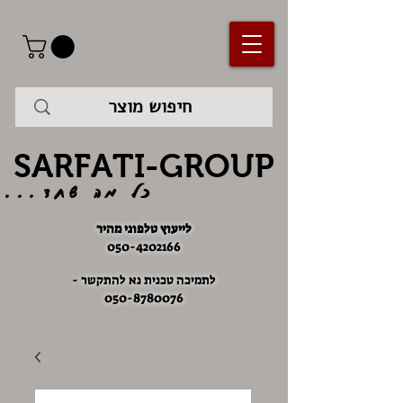
SARFATI-GROUP
כל מה שחד...
לייעוץ טלפוני מהיר
050-4202166
לתמיכה טכנית נא להתקשר -
050-8780076