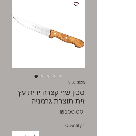
SKU: 3203
סכין שף קצרה ידית עץ
זית תוצרת גרמניה
Price
₪100.00
Quantity
*