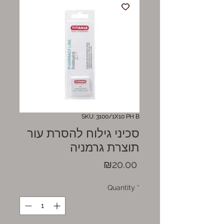
SKU: 3100/1X10 PH B
סכיני גילוח להסרת עור
תוצרת גרמניה
Price
₪20.00
Quantity
*