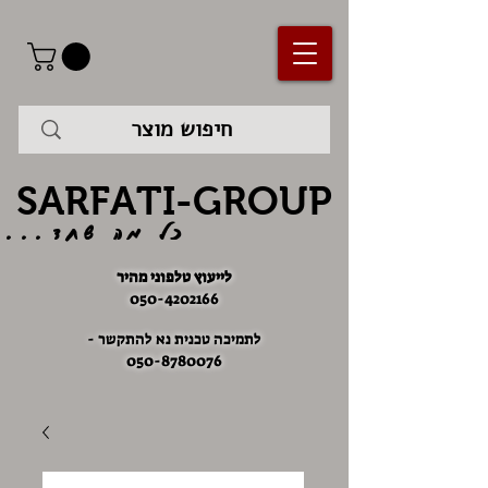
SARFATI-GROUP
כל מה שחד...
לייעוץ טלפוני מהיר
050-4202166
לתמיכה טכנית נא להתקשר -
050-8780076