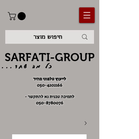
SARFATI-GROUP
כל מה שחד...
לייעוץ טלפוני מהיר
050-4202166
לתמיכה טכנית נא להתקשר -
050-8780076