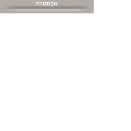
אקסטרה
שוברי מתנה
מבצעים חמים
שירות לקוחות
צור קשר
המשרדים שלנו ודרכי התקשרות
מה אתם חושבים עלינו
החזרות
מידע כללי
אודות
מידע משלוחים