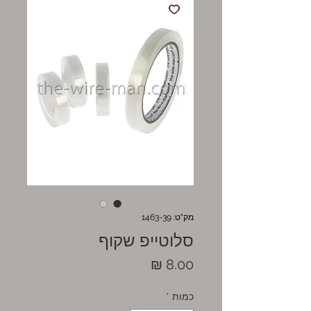
מק"ט: 1463-39
סלוטייפ שקוף
מחיר
כמות
*