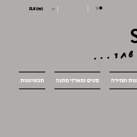
ILS (₪)
שחד...
נות ושזירה
סטים ומארזי מתנה
תכשיטנות