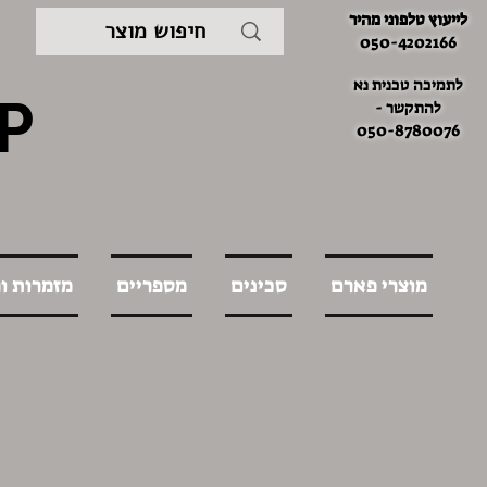
לייעוץ טלפוני מהיר
050-4202166
לתמיכה טכנית נא
P
להתקשר -
050-8780076
מוצרי פארם
סכינים
מספריים
מזמרות ו