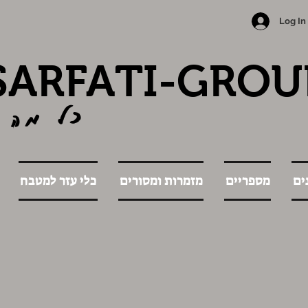
Log In
SARFATI-GROU
כל מה 
ים
מספריים
מזמרות ומסורים
כלי עזר למטבח