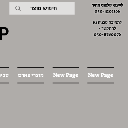
לייעוץ טלפוני מהיר
050-4202166
לתמיכה טכנית נא
P
להתקשר -
050-8780076
New Page
New Page
מוצרי פארם
סכינ