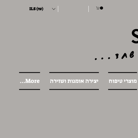
ILS (₪)
שחד...
מוצרי טיפוח
יצירה אומנות ושזירה
More...