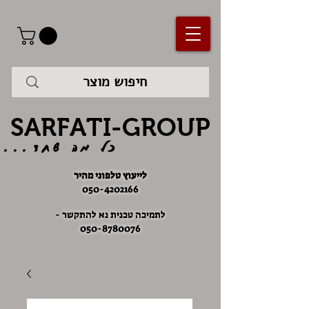
SARFATI-GROUP
כל מה שחד...
לייעוץ טלפוני מהיר
050-4202166
לתמיכה טכנית נא להתקשר -
050-8780076