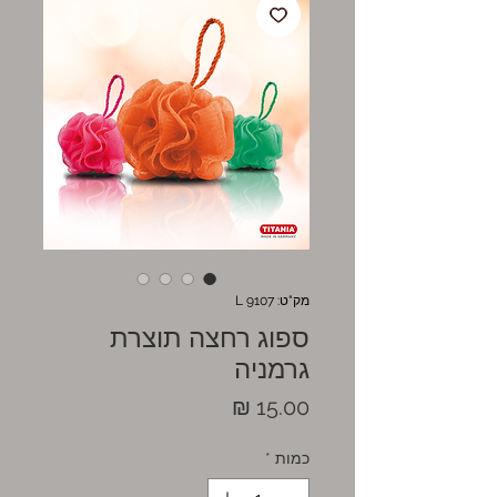
מק"ט: 9107 L
ספוג רחצה תוצרת
גרמניה
מחיר
כמות
*