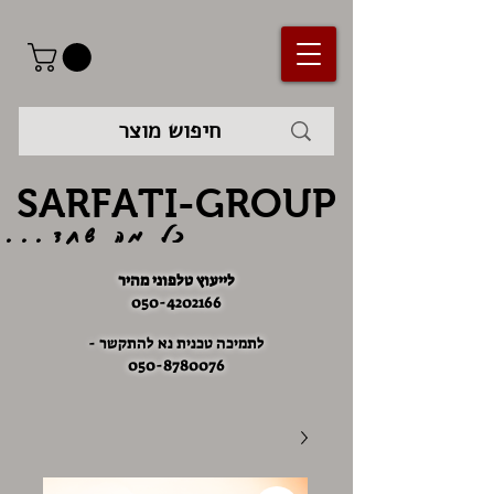
SARFATI-GROUP
כל מה שחד...
לייעוץ טלפוני מהיר
050-4202166
לתמיכה טכנית נא להתקשר -
050-8780076