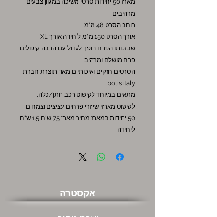
מארז 50 יחידות סרטי משיכה במגוון צבעים
מרהיבים
רוחב הסרט 48 מ"מ
אורך הסרט 150 מ"מ ליחידה אורך XL
שבזכותו הפרח הופך לגדול עם הרבה קיפולים
פרח מושלם ומרהיב
הסרטים חזקים ואיכותיים מאד תוצרת חברת
bolis italy
מתאים במיוחד לקישוט רכב חתן/כלה,
לקישוט מארזי שי זרי פרחים עציצים וצמחים
50 יחידות במארז מחיר מארז 75 ש"ח 1.5 ש"ח
ליחידה
אקסטרה