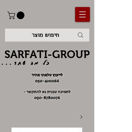
SARFATI-GROUP
כל מה שחד...
לייעוץ טלפוני מהיר
050-4202166
לתמיכה טכנית נא להתקשר -
050-8780076