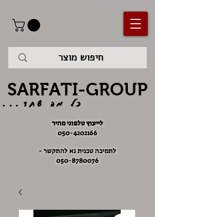
SARFATI-GROUP
כל מה שחד...
לייעוץ טלפוני מהיר
050-4202166
לתמיכה טכנית נא להתקשר -
050-8780076