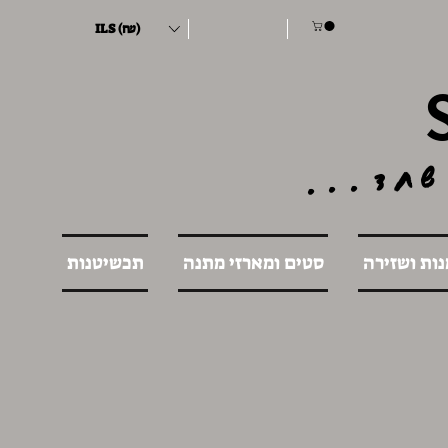
ILS (₪)
שחד...
נות ושזירה
סטים ומארזי מתנה
תכשיטנות