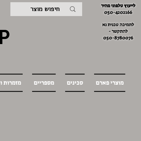
לייעוץ טלפוני מהיר
050-4202166
לתמיכה טכנית נא
P
להתקשר -
050-8780076
מוצרי פארם
סכינים
מספריים
מזמרות ו