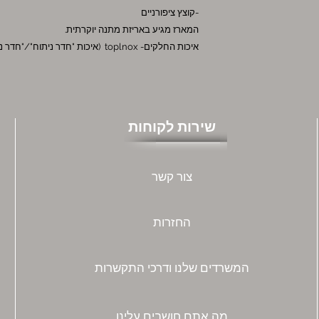
-קוצץ ציפורניים
המארז מגיע באריזת מתנה יוקרתית.
איכות החלקים- toplnox (איכות "חדר ניתוח"/"חדר נקי")
שירות לקוחות
צור קשר
החזרות
המשרדים שלנו ודרכי התקשרות
מה אתם חושבים עלינו