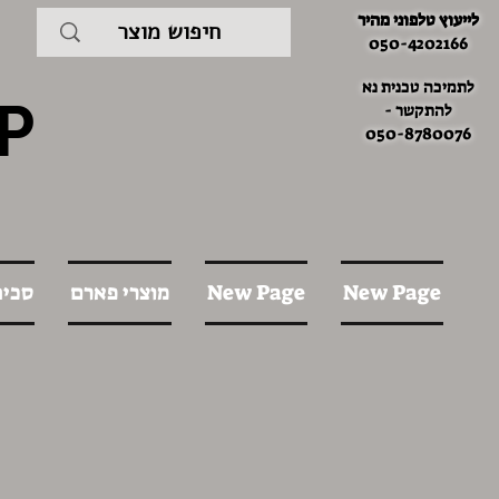
לייעוץ טלפוני מהיר
050-4202166
לתמיכה טכנית נא
P
להתקשר -
050-8780076
New Page
New Page
מוצרי פארם
סכינ