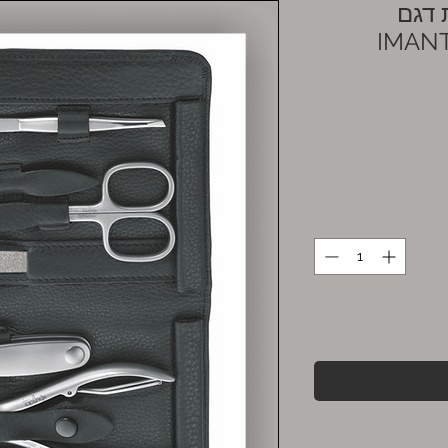
גם -
IMAN