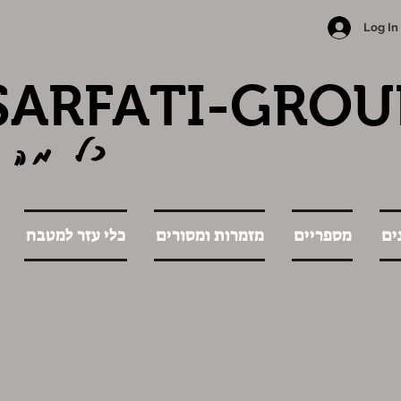
Log In
SARFATI-GROU
כל מה 
ים
מספריים
מזמרות ומסורים
כלי עזר למטבח