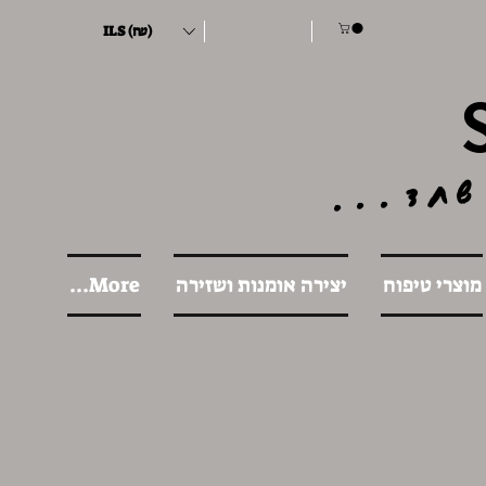
ILS (₪)
שחד...
מוצרי טיפוח
יצירה אומנות ושזירה
More...