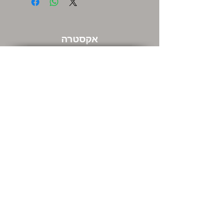
אקסטרה
שוברי מתנה
מבצעים חמים
שירות לקוחות
צור קשר
המשרדים שלנו ודרכי התקשרות
מה אתם חושבים עלינו
החזרות
מידע כללי