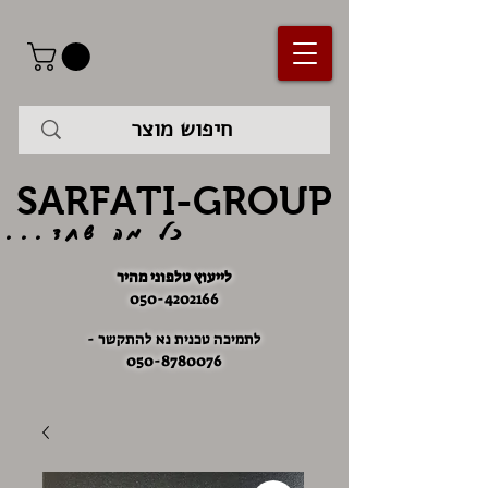
SARFATI-GROUP
כל מה שחד...
לייעוץ טלפוני מהיר
050-4202166
לתמיכה טכנית נא להתקשר -
050-8780076