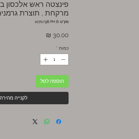
פינצטה ראש אלכסון בל
מרקחת , תוצרת גרמניה
מק"ט: 1070/9B PH B
מחיר
כמות
*
הוספה לסל
לקנייה מהירה