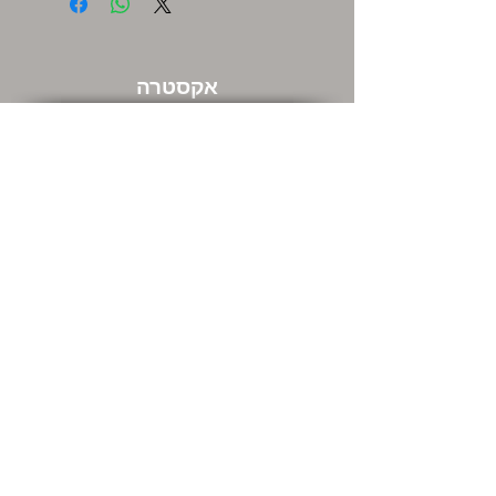
אקסטרה
שוברי מתנה
מבצעים חמים
שירות לקוחות
צור קשר
המשרדים שלנו ודרכי התקשרות
מה אתם חושבים עלינו
החזרות
מידע כללי