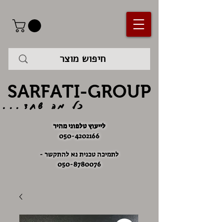
SARFATI-GROUP
כל מה שחד...
לייעוץ טלפוני מהיר
050-4202166
לתמיכה טכנית נא להתקשר -
050-8780076