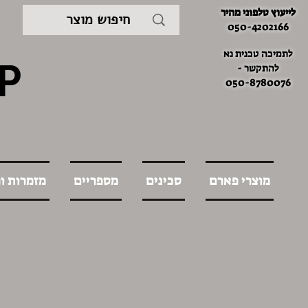
לייעוץ טלפוני מהיר
050-4202166
לתמיכה טכנית נא
P
להתקשר -
050-8780076
מוצרי פארם
סכינים
מספריים
מזמרות ו