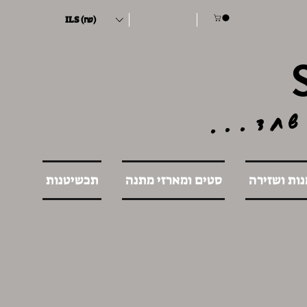
ILS (₪)
שחד...
נות ושזירה
סטים ומארזי מתנה
תכשיטנות