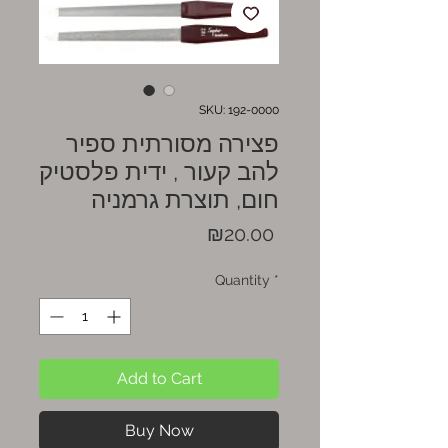
SKU: 192-0000
פצירה מסורתית ספיר
להב קעור , ידית פלסטיק
חום, תוצרת גרמניה
Price
₪20.00
Quantity
*
Add to Cart
Buy Now