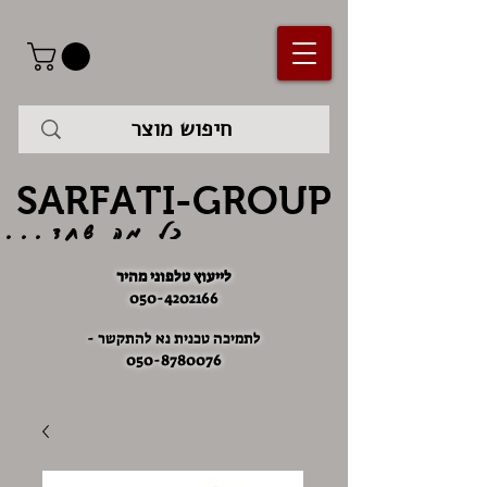
SARFATI-GROUP
כל מה שחד...
לייעוץ טלפוני מהיר
050-4202166
לתמיכה טכנית נא להתקשר -
050-8780076