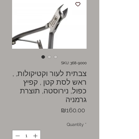
SKU: 368-9000
צבתית לעור וקטיקולות, ,
ראש לסת קטן , קפיץ
כפול, נירוסטה, תוצרת
גרמניה
Price
₪160.00
Quantity
*