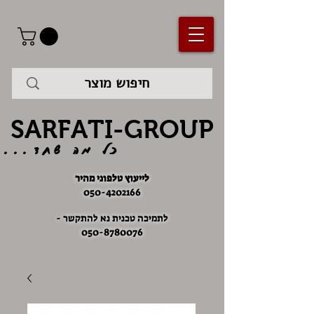
SARFATI-GROUP
כל מה שחד...
לייעוץ טלפוני מהיר
050-4202166
לתמיכה טכנית נא להתקשר -
050-8780076