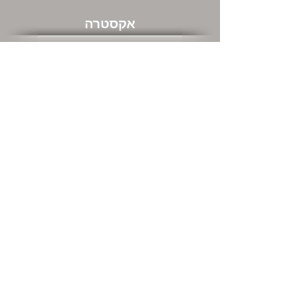
אקסטרה
שוברי מתנה
מבצעים חמים
שירות לקוחות
צור קשר
המשרדים שלנו ודרכי התקשרות
מה אתם חושבים עלינו
החזרות
מידע כללי
אודות