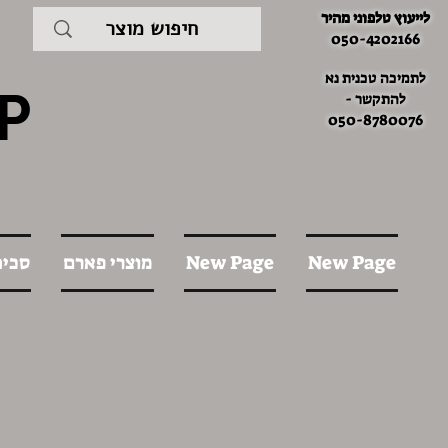
לייעוץ טלפוני מהיר
050-4202166
לתמיכה טכנית נא
P
להתקשר -
050-8780076
New Page
New Page
מוצרי פארם
סכינ