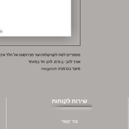
מספריים לסת לקטיקולות ועור מנירוסטה אל חלד איכו
אורך להב -5 מ"מ, להב חד במיוחד
מיוצר בגרמניה niegeloh
שירות לקוחות
צור קשר