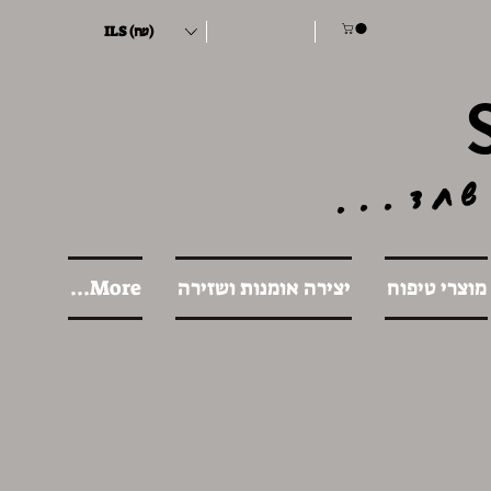
ILS (₪)
שחד...
מוצרי טיפוח
יצירה אומנות ושזירה
More...