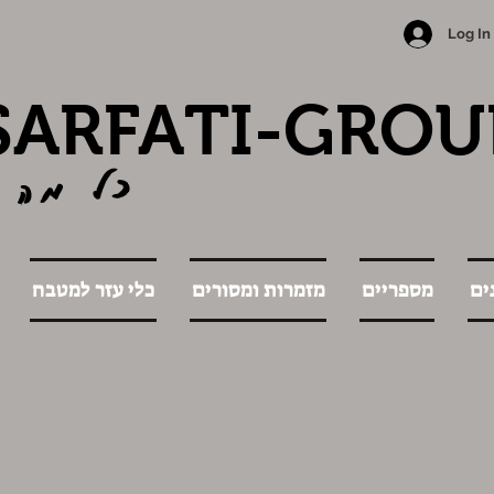
Log In
SARFATI-GROU
כל מה 
ים
מספריים
מזמרות ומסורים
כלי עזר למטבח