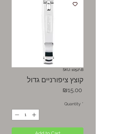
SKU: 1052\B
קוצץ ציפורניים גדול
Price
₪15.00
Quantity
*
Add to Cart