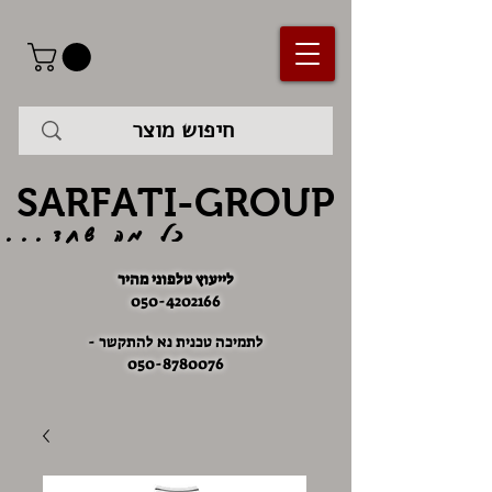
SARFATI-GROUP
כל מה שחד...
לייעוץ טלפוני מהיר
050-4202166
לתמיכה טכנית נא להתקשר -
050-8780076