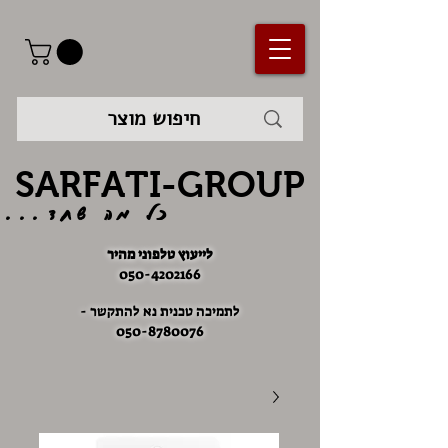
SARFATI-GROUP
כל מה שחד...
לייעוץ טלפוני מהיר
050-4202166
לתמיכה טכנית נא להתקשר -
050-8780076