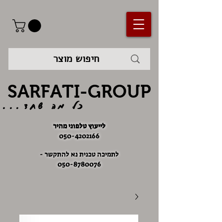
SARFATI-GROUP
כל מה שחד...
לייעוץ טלפוני מהיר
050-4202166
לתמיכה טכנית נא להתקשר -
050-8780076