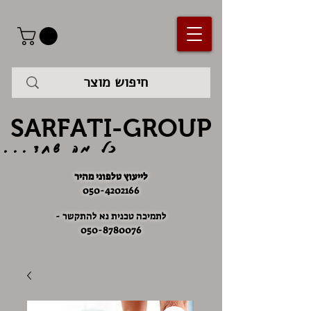
SARFATI-GROUP
כל מה שחד...
לייעוץ טלפוני מהיר
050-4202166
לתמיכה טכנית נא להתקשר -
050-8780076