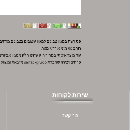
פס רשת במגוון צבעים למגוון עיצובים בצבעים מרהיב
רוחב 50 מ"מ אורך 5 מטר.
עוד מוצר איכותי במחיר הוגן שהינו חלק ממגוון אביזרי
פרחים ויצירה שחברת sarfati-gruop מייבאת ומשווקת.
שירות לקוחות
צור קשר