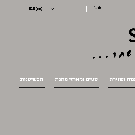
ILS (₪)
שחד...
נות ושזירה
סטים ומארזי מתנה
תכשיטנות