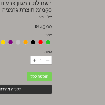
רשת לול במגוון צבעים
50מ"מ תוצרת גרמניה
מק"ט: 1923
מחיר
צבע
*
כמות
*
הוספה לסל
לקנייה מהירה