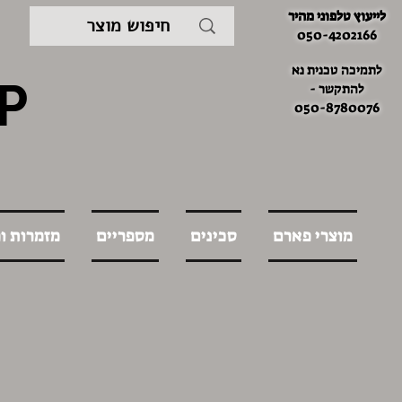
לייעוץ טלפוני מהיר
050-4202166
לתמיכה טכנית נא
P
להתקשר -
050-8780076
מוצרי פארם
סכינים
מספריים
מזמרות ו