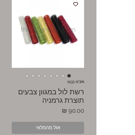
מק"ט: 1933
רשת לול במגוון צבעים
תוצרת גרמניה
מחיר
אזל מהמלאי