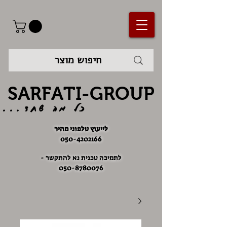
SARFATI-GROUP
כל מה שחד...
לייעוץ טלפוני מהיר
050-4202166
לתמיכה טכנית נא להתקשר -
050-8780076