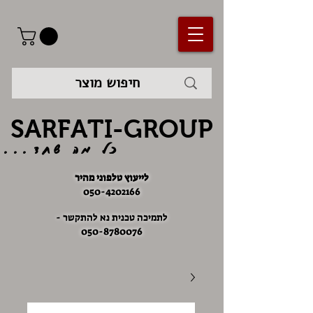
SARFATI-GROUP
כל מה שחד...
לייעוץ טלפוני מהיר
050-4202166
לתמיכה טכנית נא להתקשר -
050-8780076