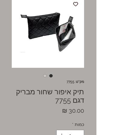
מק"ט: 7755
תיק איפור שחור מבריק
דגם 7755
מחיר
כמות
*