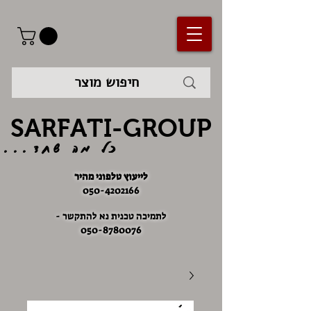
SARFATI-GROUP
כל מה שחד...
לייעוץ טלפוני מהיר
050-4202166
לתמיכה טכנית נא להתקשר -
050-8780076