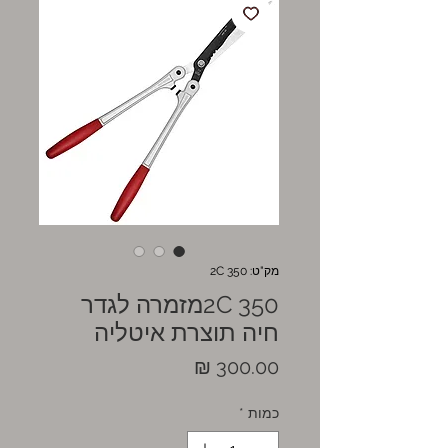
מק"ט: 2C 350
2C 350מזמרה לגדר
חיה תוצרת איטליה
מחיר
כמות
*