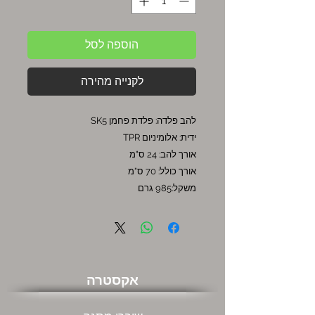
הוספה לסל
לקנייה מהירה
להב פלדה: פלדת פחמן SK5
ידית: אלומיניום TPR
אורך להב: 24 ס"מ
אורך כולל: 70 ס"מ
משקל:985 גרם
אקסטרה