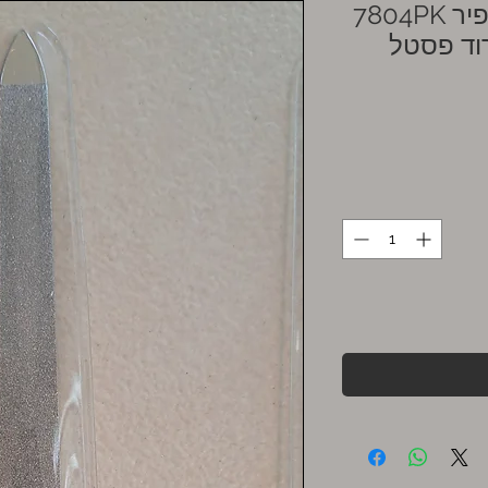
7804PK פצירה מסורתית אבן ספיר
רוד פסטל