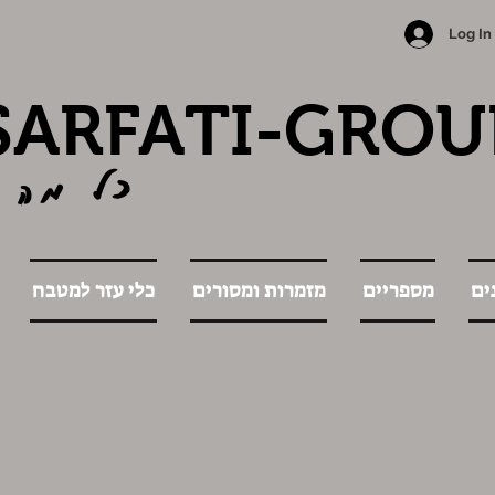
Log In
SARFATI-GROU
כל מה 
ים
מספריים
מזמרות ומסורים
כלי עזר למטבח