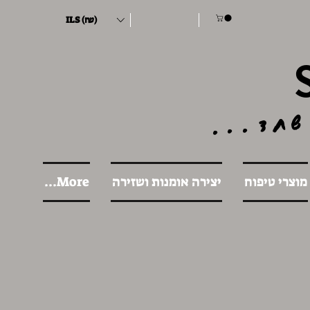
ILS (₪)
שחד...
מוצרי טיפוח
יצירה אומנות ושזירה
More...