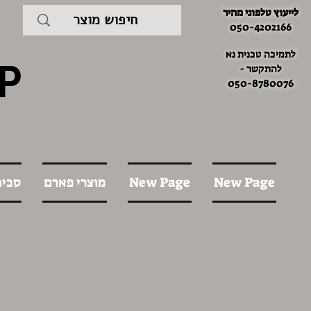
לייעוץ טלפוני מהיר
050-4202166
לתמיכה טכנית נא
P
להתקשר -
050-8780076
New Page
New Page
מוצרי פארם
סכינ