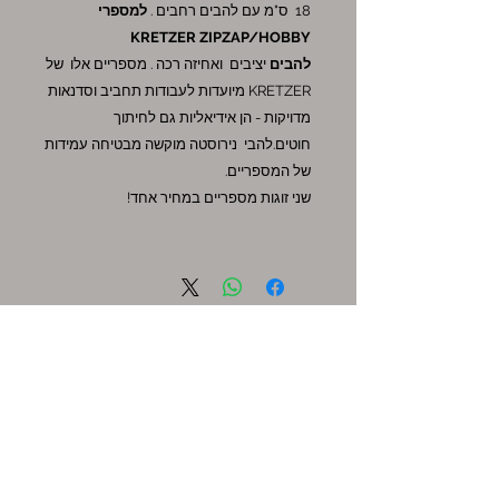
18 ס"מ עם להבים רחבים .
למספרי
KRETZER ZIPZAP/HOBBY
להבים
יציבים ואחיזה רכה . מספריים אלו של
KRETZER מיועדות לעבודות תחביב וסדנאות
מדויקות - הן אידיאליות גם לחיתוך
חוטים.להבי נירוסטה מוקשה מבטיחה עמידות
של המספריים.
שני זוגות מספריים במחיר אחד!
אקסטרה
שוברי מתנה
מבצעים חמים