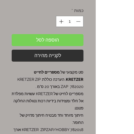
כמות
*
הוספה לסל
לקנייה מהירה
סט מקצועי של
מספריים לחייט
KRETZER
. הערכה כוללת: KRETZER ZIP
ZAP 782020 באורך 20 ס"מ .
מספריים לחייט של KRETZER עשויות מפלדת
אל חלד ומצוידות בידיות רכות נטולות החלקה
פטנט.
חיתוך מיוחד וחד מבטיח חיתוך מדויק של
החומר.
KRETZER ZIPZAP/HOBBY 782018 אורך