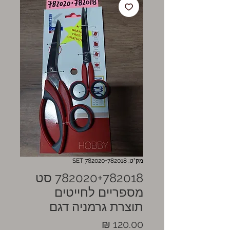
מק"ט: 782020+782018 SET
782020+782018 סט
מספריים לחייטים
תוצרת גרמניה דגם
מחיר