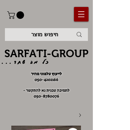
SARFATI-GROUP
כל מה שחד...
לייעוץ טלפוני מהיר
050-4202166
לתמיכה טכנית נא להתקשר -
050-8780076