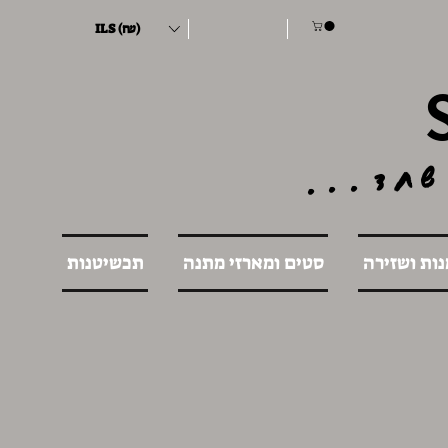
ILS (₪)
שחד...
נות ושזירה
סטים ומארזי מתנה
תכשיטנות