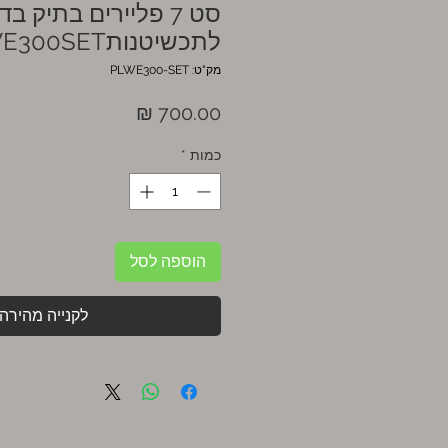
סט 7 פליירים בתיק ב
לתכשיטנותPLWE300SET דגם
מק"ט: PLWE300-SET
מחיר
כמות
*
הוספה לסל
לקנייה מהירה