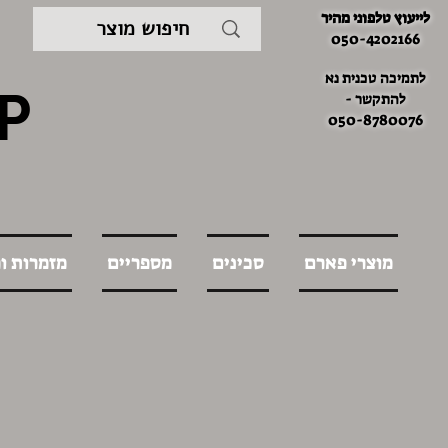
לייעוץ טלפוני מהיר
050-4202166
לתמיכה טכנית נא
P
להתקשר -
050-8780076
מוצרי פארם
סכינים
מספריים
מזמרות ו