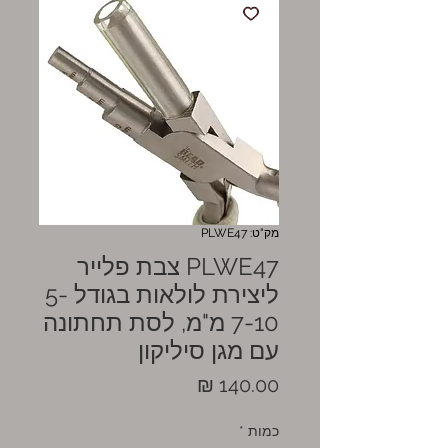
מק"ט: PLWE47
PLWE47 צבת פלייר
ליצירת לולאות בגודל 5-
7-10 מ"מ, לסת תחתונה
עם מגן סיליקון
מחיר
כמות
*