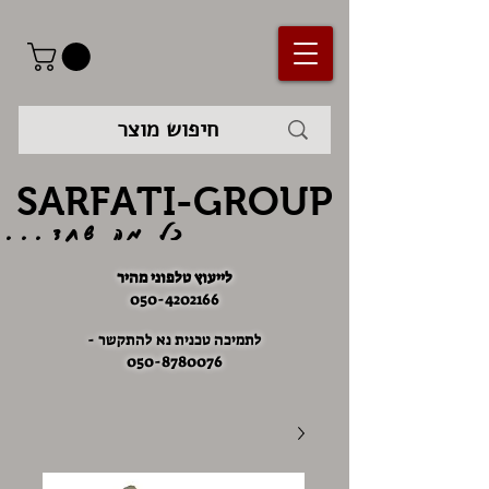
SARFATI-GROUP
כל מה שחד...
לייעוץ טלפוני מהיר
050-4202166
לתמיכה טכנית נא להתקשר -
050-8780076