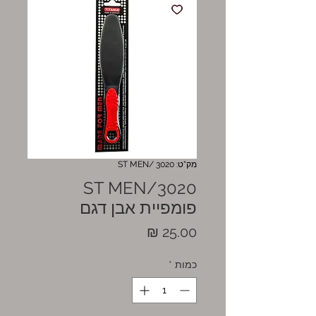
מק"ט: 3020 /ST MEN
3020/ST MEN
פומפיית אבן דגם
מחיר
כמות
*