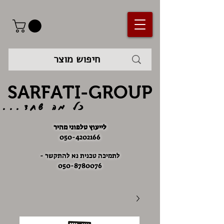
SARFATI-GROUP
כל מה שחד...
לייעוץ טלפוני מהיר
050-4202166
לתמיכה טכנית נא להתקשר -
050-8780076